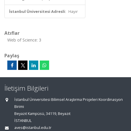
İstanbul Üniversitesi Adresli:
Hayır
Atıflar
Web of Science: 3
Paylaş
İletişim Bilgileri
İstanbul Üniversitesi Bilimsel Araştırma Projeleri Koordinasyon
Birimi
Beyazıt Kampüsü, 34119, Beyazıt
İSTANBUL
aves@istanbul.edu.tr