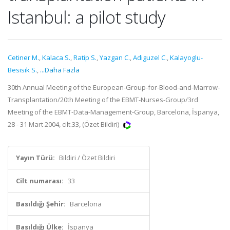
Istanbul: a pilot study
Cetiner M.
,
Kalaca S.
,
Ratip S.
,
Yazgan C.
,
Adiguzel C.
,
Kalayoglu-
Besisik S.
,
...Daha Fazla
30th Annual Meeting of the European-Group-for-Blood-and-Marrow-
Transplantation/20th Meeting of the EBMT-Nurses-Group/3rd
Meeting of the EBMT-Data-Management-Group, Barcelona, İspanya,
28 - 31 Mart 2004, cilt.33, (Özet Bildiri)
Yayın Türü:
Bildiri / Özet Bildiri
Cilt numarası:
33
Basıldığı Şehir:
Barcelona
Basıldığı Ülke:
İspanya