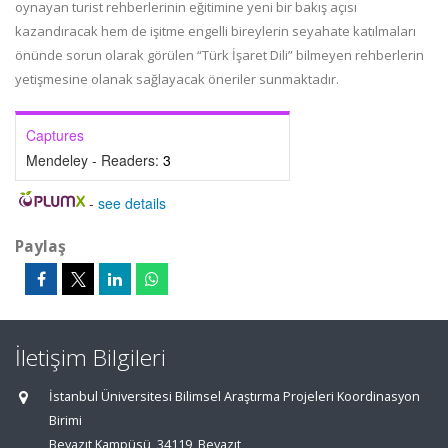
oynayan turist rehberlerinin eğitimine yeni bir bakış açısı
kazandıracak hem de işitme engelli bireylerin seyahate katılmaları
önünde sorun olarak görülen “Türk İşaret Dili” bilmeyen rehberlerin
yetişmesine olanak sağlayacak öneriler sunmaktadır.
Captures
Mendeley - Readers:
3
-
see details
Paylaş
İletişim Bilgileri
İstanbul Üniversitesi Bilimsel Araştırma Projeleri Koordinasyon
Birimi
Beyazıt Kampüsü, 34119, Beyazıt