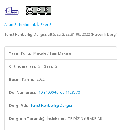
Altun S.
,
Kızılırmak İ.
,
Eser S.
Turist Rehberligi Dergisi, cilt.5, sa.2, ss.81-99, 2022 (Hakemli Dergi)
Yayın Türü:
Makale / Tam Makale
Cilt numarası:
5
Sayı:
2
Basım Tarihi:
2022
Doi Numarası:
10.34090/tured.1128570
Dergi Adı:
Turist Rehberligi Dergisi
Derginin Tarandığı İndeksler:
TR DİZİN (ULAKBİM)