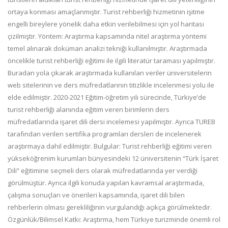
ortaya konması amaçlanmıştır. Turist rehberliği hizmetinin işitme
engelli bireylere yönelik daha etkin verilebilmesi için yol haritası
çizilmiştir. Yöntem: Araştırma kapsamında nitel araştırma yöntemi
temel alınarak doküman analizi tekniği kullanılmıştır. Araştırmada
öncelikle turist rehberliği eğitimi ile ilgili literatür taraması yapılmıştır.
Buradan yola çıkarak araştırmada kullanılan veriler üniversitelerin
web sitelerinin ve ders müfredatlarının titizlikle incelenmesi yolu ile
elde edilmiştir. 2020-2021 Eğitim-öğretim yılı sürecinde, Türkiye’de
turist rehberliği alanında eğitim veren birimlerin ders
müfredatlarında işaret dili dersi incelemesi yapılmıştır. Ayrıca TUREB
tarafından verilen sertifika programları dersleri de incelenerek
araştırmaya dahil edilmiştir. Bulgular: Turist rehberliği eğitimi veren
yükseköğrenim kurumları bünyesindeki 12 üniversitenin “Türk İşaret
Dili” eğitimine seçmeli ders olarak müfredatlarında yer verdiği
görülmüştür. Ayrıca ilgili konuda yapılan kavramsal araştırmada,
çalışma sonuçları ve önerileri kapsamında, işaret dili bilen
rehberlerin olması gerekliliğinin vurgulandığı açıkça görülmektedir.
Özgünlük/Bilimsel Katkı: Araştırma, hem Türkiye turizminde önemli rol