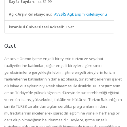
Sayfa Sayıları:
ss.81-99
Açık Arşiv Koleksiyonu:
AVESİS Açık Erişim Koleksiyonu
İstanbul Üniversitesi Adresli:
Evet
Özet
Amaç ve Önem: İşitme engelli bireylerin turizm ve seyahat
faaliyetlerine katılımları, diğer engelli bireylere göre sınırlı
gereksinimlerle gerçekleştirilebilir. İşitme engelli bireylerin turizm
faaliyetlerine katılımlarının daha az olması, turist rehberlerinin işaret
dili bilme düzeylerinin yüksek olmaması ile ilintilidir. Bu araştırmanın
amacı Türkiye’de yükseköğrenim düzeyinde turist rehberliği eğitimi
veren ön lisans, yüksekokul, fakülte ve Kültür ve Turizm Bakanlığının
izni ile TUREB tarafından açılan sertifika programlarının ders
müfredatlarının incelenerek işaret dili eğitimine yönelik herhangi bir
ders olup olmadığının belirlenmesidir. Böylece, işitme engelli
turistlerin aldıkları turist rehberliği hizmetinde işaret dili yeterliliğinin