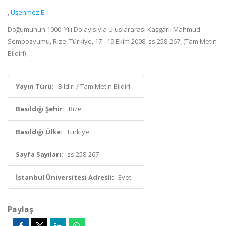
,
Üşenmez E.
Doğumunun 1000. Yılı Dolayısıyla Uluslararası Kaşgarlı Mahmud
Sempozyumu, Rize, Türkiye, 17 - 19 Ekim 2008, ss.258-267, (Tam Metin
Bildiri)
Yayın Türü:
Bildiri / Tam Metin Bildiri
Basıldığı Şehir:
Rize
Basıldığı Ülke:
Türkiye
Sayfa Sayıları:
ss.258-267
İstanbul Üniversitesi Adresli:
Evet
Paylaş