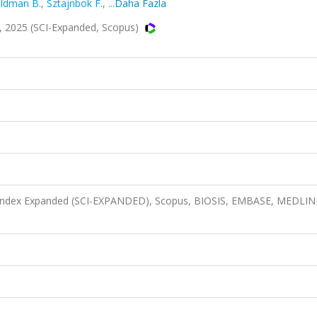
ldman B.
,
Sztajnbok F.
,
...Daha Fazla
 2025 (SCI-Expanded, Scopus)
n Index Expanded (SCI-EXPANDED), Scopus, BIOSIS, EMBASE, MEDLIN