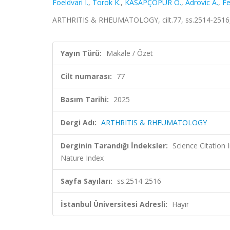
Foeldvari I.
,
Torok K.
,
KASAPÇOPUR Ö.
,
Adrovic A.
,
Fe
ARTHRITIS & RHEUMATOLOGY, cilt.77, ss.2514-2516,
Yayın Türü:
Makale / Özet
Cilt numarası:
77
Basım Tarihi:
2025
Dergi Adı:
ARTHRITIS & RHEUMATOLOGY
Derginin Tarandığı İndeksler:
Science Citatio
Nature Index
Sayfa Sayıları:
ss.2514-2516
İstanbul Üniversitesi Adresli:
Hayır