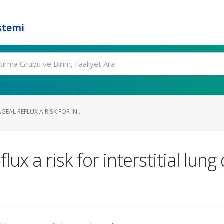
stemi
EAL REFLUX A RISK FOR IN...
ux a risk for interstitial lung