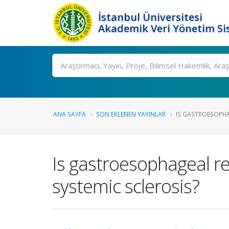
İstanbul Üniversitesi
Akademik Veri Yönetim Si
Ara
ANA SAYFA
SON EKLENEN YAYINLAR
IS GASTROESOPHAG
Is gastroesophageal refl
systemic sclerosis?