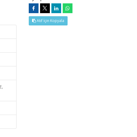
Atıf İçin Kopyala
E,