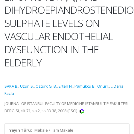
DIHYDROEPIANDROSTENEDI
SULPHATE LEVELS ON
VASCULAR ENDOTHELIAL
DYSFUNCTION IN THE
ELDERLY
SAKA B.
,
Uzun S.
,
Ozturk G. B.
,
Erten N.
,
Pamukcu B.
,
Onur I.
,
...Daha
Fazla
JOURNAL OF ISTANBUL FACULTY OF MEDICINE-ISTANBUL TIP FAKULTESI
DERGISI, cilt.71, sa.2, ss.33-38, 2008 (ESCI)
Yayın Türü:
Makale / Tam Makale