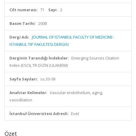
Cilt numarası:
71
Sayı:
2
Basım Tarihi:
2008
Dergi Adı:
JOURNAL OF ISTANBUL FACULTY OF MEDICINE-
ISTANBUL TIP FAKULTESI DERGISI
Derginin Tarandığı İndeksler:
Emerging Sources Citation
Index (ESCI), TR DİZİN (ULAKBİM)
Sayfa Sayıları:
ss.33-38
Anahtar Kelimeler:
Vascular endothelium, aging,
vasodilation
İstanbul Üniversitesi Adresli:
Evet
Özet