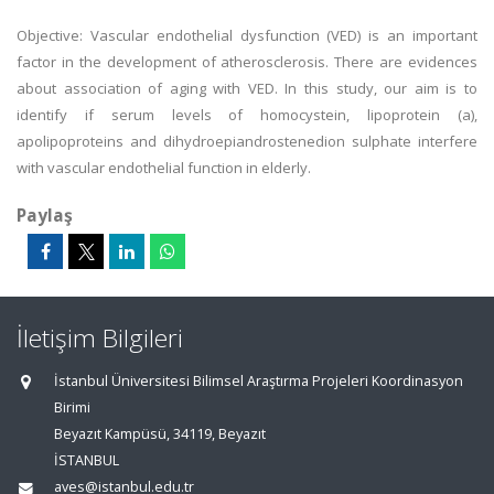
Objective: Vascular endothelial dysfunction (VED) is an important
factor in the development of atherosclerosis. There are evidences
about association of aging with VED. In this study, our aim is to
identify if serum levels of homocystein, lipoprotein (a),
apolipoproteins and dihydroepiandrostenedion sulphate interfere
with vascular endothelial function in elderly.
Paylaş
İletişim Bilgileri
İstanbul Üniversitesi Bilimsel Araştırma Projeleri Koordinasyon
Birimi
Beyazıt Kampüsü, 34119, Beyazıt
İSTANBUL
aves@istanbul.edu.tr