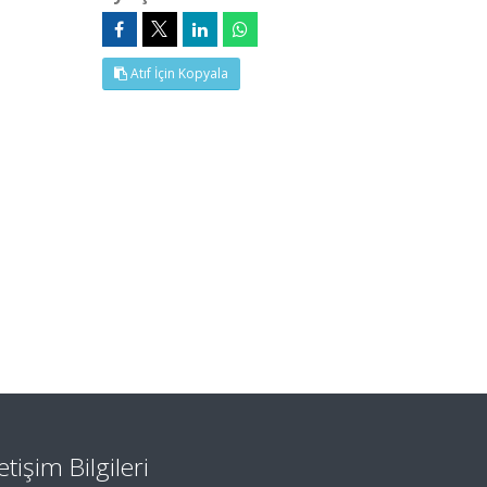
Atıf İçin Kopyala
letişim Bilgileri