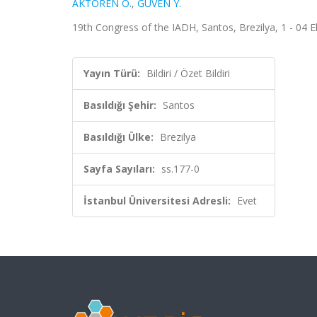
AKTÖREN O.
,
GÜVEN Y.
19th Congress of the IADH, Santos, Brezilya, 1 - 04 Ek
Yayın Türü:
Bildiri / Özet Bildiri
Basıldığı Şehir:
Santos
Basıldığı Ülke:
Brezilya
Sayfa Sayıları:
ss.177-0
İstanbul Üniversitesi Adresli:
Evet