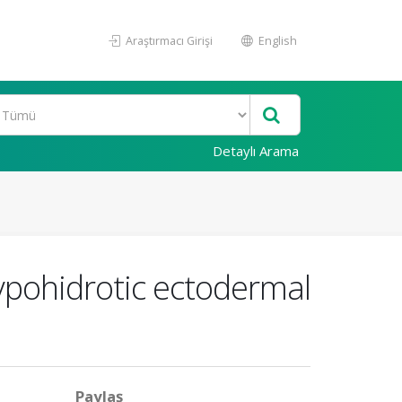
Araştırmacı Girişi
English
Detaylı Arama
hypohidrotic ectodermal
Paylaş