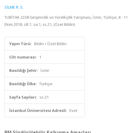
SİLME R. S.
TUBİTAK 2238 Girişimcilik ve Yenilikçilik Yarışması, İzmir, Türkiye, 8 - 11
Ekim 2018, cilt.1, sa.1, ss.21, (Özet Bildiri)
Yayın Türü:
Bildiri / Özet Bildiri
Cilt numarası:
1
Basıldığı Şehir:
İzmir
Basıldığı Ülke:
Türkiye
Sayfa Sayıları:
ss.21
İstanbul Üniversitesi Adresli:
Evet
BM Sürdürülebilir Kalkınma Amaçları