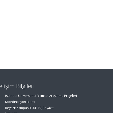
letişim Bilgileri
İstanbul Üniversitesi Bilimsel Araştırma Projeleri
Koordinasyon Birimi
Beyazıt Kampüsü, 34119, Beyazıt