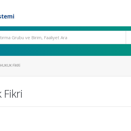
stemi
 HUKUK FIKRI
 Fikri