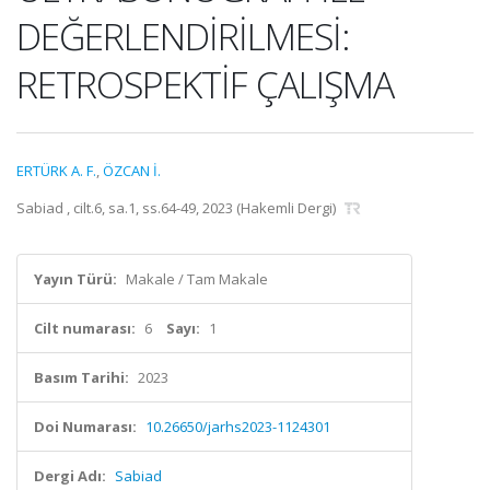
DEĞERLENDİRİLMESİ:
RETROSPEKTİF ÇALIŞMA
ERTÜRK A. F.
,
ÖZCAN İ.
Sabiad , cilt.6, sa.1, ss.64-49, 2023 (Hakemli Dergi)
Yayın Türü:
Makale / Tam Makale
Cilt numarası:
6
Sayı:
1
Basım Tarihi:
2023
Doi Numarası:
10.26650/jarhs2023-1124301
Dergi Adı:
Sabiad