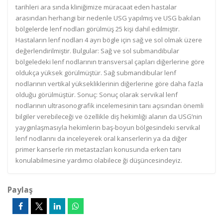
tarihleri ara sında kliniğimize müracaat eden hastalar
arasından herhangi bir nedenle USG yapılmış ve USG bakılan
bölgelerde lenf nodları görülmüş 25 kişi dahil edilmiştir.
Hastaların lenf nodları 4 ayrı bögle için sağ ve sol olmak üzere
değerlendirilmiştir. Bulgular: Sağ ve sol submandibular
bölgeledeki lenf nodlarının transversal çapları diğerlerine göre
oldukça yüksek görülmüştür. Sağ submandibular lenf
nodlarının vertikal yüksekliklerinin diğerlerine göre daha fazla
olduğu görülmüştür. Sonuç: Sonuç olarak servikal lenf
nodlarının ultrasonografik incelemesinin tanı açısından önemli
bilgiler verebileceği ve özellikle diş hekimliği alanın da USG’nin
yaygınlaşmasıyla hekimlerin baş-boyun bölgesindeki servikal
lenf nodlarını da inceleyerek oral kanserlerin ya da diğer
primer kanserle rin metastazları konusunda erken tanı
konulabilmesine yardımcı olabilece ği düşüncesindeyiz.
Paylaş