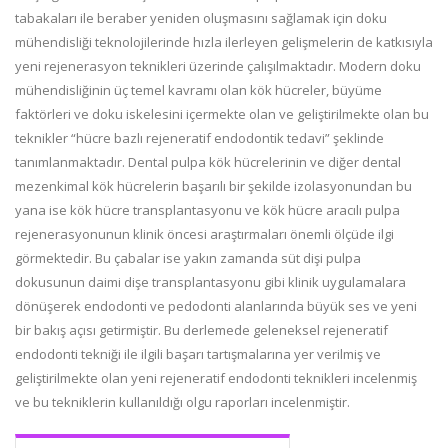
tabakaları ile beraber yeniden oluşmasını sağlamak için doku
mühendisliği teknolojilerinde hızla ilerleyen gelişmelerin de katkısıyla
yeni rejenerasyon teknikleri üzerinde çalışılmaktadır. Modern doku
mühendisliğinin üç temel kavramı olan kök hücreler, büyüme
faktörleri ve doku iskelesini içermekte olan ve geliştirilmekte olan bu
teknikler “hücre bazlı rejeneratif endodontik tedavi” şeklinde
tanımlanmaktadır. Dental pulpa kök hücrelerinin ve diğer dental
mezenkimal kök hücrelerin başarılı bir şekilde izolasyonundan bu
yana ise kök hücre transplantasyonu ve kök hücre aracılı pulpa
rejenerasyonunun klinik öncesi araştırmaları önemli ölçüde ilgi
görmektedir. Bu çabalar ise yakın zamanda süt dişi pulpa
dokusunun daimi dişe transplantasyonu gibi klinik uygulamalara
dönüşerek endodonti ve pedodonti alanlarında büyük ses ve yeni
bir bakış açısı getirmiştir. Bu derlemede geleneksel rejeneratif
endodonti tekniği ile ilgili başarı tartışmalarına yer verilmiş ve
geliştirilmekte olan yeni rejeneratif endodonti teknikleri incelenmiş
ve bu tekniklerin kullanıldığı olgu raporları incelenmiştir.