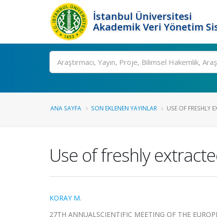
İstanbul Üniversitesi
Akademik Veri Yönetim Si
Ara
ANA SAYFA
SON EKLENEN YAYINLAR
USE OF FRESHLY E
Use of freshly extrac
KORAY M.
27TH ANNUALSCIENTIFIC MEETING OF THE EUROPEA