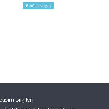
Atıf İçin Kopyala
letişim Bilgileri