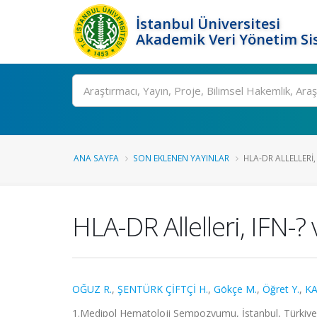
İstanbul Üniversitesi
Akademik Veri Yönetim Si
Ara
ANA SAYFA
SON EKLENEN YAYINLAR
HLA-DR ALLELLERI, 
HLA-DR Allelleri, IFN-?
OĞUZ R.
,
ŞENTÜRK ÇİFTÇİ H.
,
Gökçe M.
,
Öğret Y.
,
KA
1.Medipol Hematoloji Sempozyumu, İstanbul, Türkiye, 6