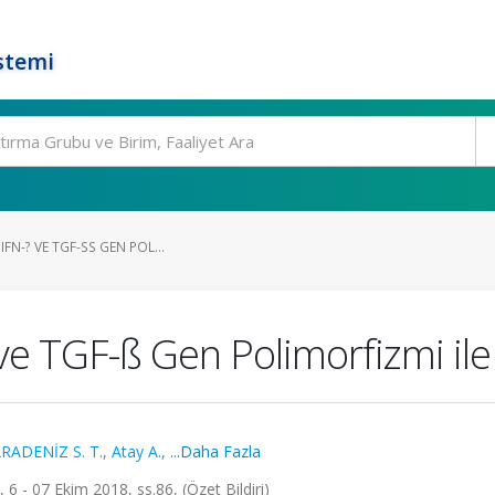
stemi
IFN-? VE TGF-SS GEN POL...
 ve TGF-ß Gen Polimorfizmi ile 
RADENİZ S. T.
,
Atay A.
,
...Daha Fazla
 - 07 Ekim 2018, ss.86, (Özet Bildiri)