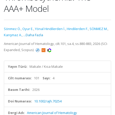
AAA+ Model
Sönmez Ö.
,
Oyur E.
,
Yönal Hindilerden İ.
,
Hindilerden F.
,
SÖNMEZ M.
,
Karışmaz A.
,
...Daha Fazla
American Journal of Hematology, cilt.101, sa.4, ss.880-883, 2026 (SCI-
Expanded, Scopus)
Yayın Türü:
Makale / Kısa Makale
Cilt numarası:
101
Sayı:
4
Basım Tarihi:
2026
Doi Numarası:
10.1002/ajh.70254
Dergi Adı:
American Journal of Hematology