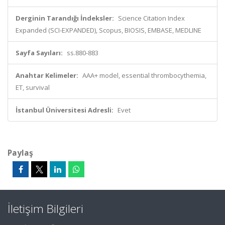
Derginin Tarandığı İndeksler:
Science Citation Index
Expanded (SCI-EXPANDED), Scopus, BIOSIS, EMBASE, MEDLINE
Sayfa Sayıları:
ss.880-883
Anahtar Kelimeler:
AAA+ model, essential thrombocythemia,
ET, survival
İstanbul Üniversitesi Adresli:
Evet
Paylaş
İletişim Bilgileri