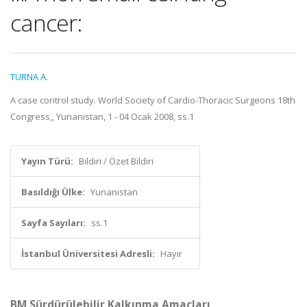
cancer:
TURNA A.
A case control study. World Society of Cardio-Thoracic Surgeons 18th
Congress,, Yunanistan, 1 - 04 Ocak 2008, ss.1
Yayın Türü:
Bildiri / Özet Bildiri
Basıldığı Ülke:
Yunanistan
Sayfa Sayıları:
ss.1
İstanbul Üniversitesi Adresli:
Hayır
BM Sürdürülebilir Kalkınma Amaçları