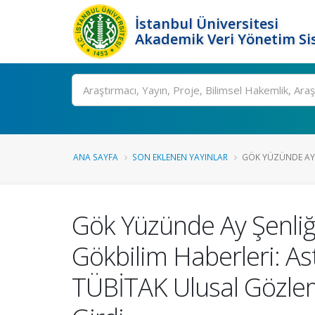
İstanbul Üniversitesi
Akademik Veri Yönetim Si
Ara
ANA SAYFA
SON EKLENEN YAYINLAR
GÖK YÜZÜNDE AY Ş
Gök Yüzünde Ay Şenliği 
Gökbilim Haberleri: Ast
TÜBİTAK Ulusal Gözle