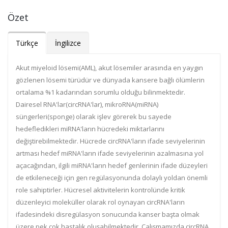
Özet
Türkçe
İngilizce
Akut miyeloid lösemi(AML), akut lösemiler arasında en yaygın
gözlenen lösemi türüdür ve dünyada kansere bağlı ölümlerin
ortalama %1 kadarından sorumlu olduğu bilinmektedir.
Dairesel RNA'lar(circRNA'lar), mikroRNA(miRNA)
süngerleri(sponge) olarak işlev görerek bu sayede
hedefledikleri miRNA'ların hücredeki miktarlarını
değiştirebilmektedir. Hücrede circRNA'ların ifade seviyelerinin
artması hedef miRNA'ların ifade seviyelerinin azalmasına yol
açacağından, ilgili miRNA'ların hedef genlerinin ifade düzeyleri
de etkileneceği için gen regülasyonunda dolaylı yoldan önemli
role sahiptirler. Hücresel aktivitelerin kontrolünde kritik
düzenleyici moleküller olarak rol oynayan circRNA'ların
ifadesindeki disregülasyon sonucunda kanser başta olmak
üzere pek çok hastalık oluşabilmektedir. Çalışmamızda circRNA