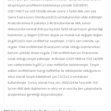
ekspresyon profillerini belirlemeye yönelik GSE94591,
GSE116617 ve GSE163386 olmak üzere 3 farklı AML veri seti
Gene Expression Omnibus(GEO) veritabanından elde edilmiştir.
Analizde limma R paketi(v.3.46.0) kullanılarak AML tümör
dokusunda normal dokuya kıyasla farklı ekspresyon gösterdiği
belirlenen, p değeri 0,05'ten düşük ve mutlak kat değişim değeri
(log2FC)≥0,5 olan circRNA'lar seçilmiştir. 3 GEO veri setinde; up-
regüle 1564 circRNA’dan 8 tanesinin ortak olduğu belirlenirken
benzer şekilde down-regüle 1749 circRNA’dan ise 9 tanesinin
ortak olduğu tespit edilmiştir. Ardından GSE51908 ve GSE142699
veri setlerindeki log2FC≥1 olan miRNA’lar belirlenmiştir. Tespit
edilen circRNA’ların hangi miRNA’lar ile etkileşimde olduğunu in
silico olarak tespit edebilmek için CSCDv2.0 veritabanı
kullanılmıştır. Sonuç olarak hsa_circ_0002224 ile hsa-miR-150-
5p’nin AML’deki ilişkilerinin in vitro ve in vivo’da ileri çalışmalarla
araştırılması gerektiği düşünülmüştür.