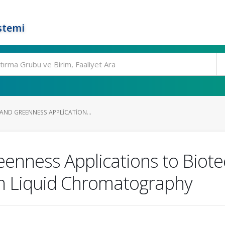
stemi
AND GREENNESS APPLICATION...
eenness Applications to Biote
h Liquid Chromatography