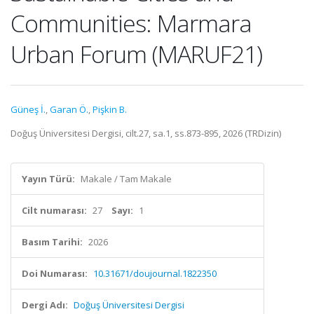
Communities: Marmara
Urban Forum (MARUF21)
Güneş İ.
,
Garan Ö.
,
Pişkin B.
Doğuş Üniversitesi Dergisi, cilt.27, sa.1, ss.873-895, 2026 (TRDizin)
Yayın Türü:
Makale / Tam Makale
Cilt numarası:
27
Sayı:
1
Basım Tarihi:
2026
Doi Numarası:
10.31671/doujournal.1822350
Dergi Adı:
Doğuş Üniversitesi Dergisi