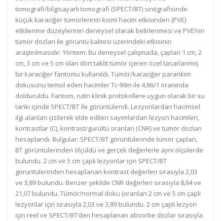
tomografi/bilgisayarlı tomografi (SPECT/BT) sintigrafisinde
küçük karaciğer tümörlerinin kısmi hacim etkisinden (PVE)
etkilenme düzeylerinin deneysel olarak belirlenmesi ve PVE’nin
tümör dozları ile görüntü kalitesi üzerindeki etkisinin
araştırılmasıdır. Yöntem: Bu deneysel çalışmada, çapları 1 cm, 2
cm, 3 cm ve 5 cm olan dört taklit tümör içeren özel tasarlanmış
bir karaciğer fantomu kullanıldı. Tümör/karaciğer parankim
dokusunu temsil eden hacimler Tc-99m ile 4,86/1 oranında
dolduruldu. Fantom, rutin klinik protokollere uygun olarak bir su
tankı içinde SPECT/BT ile görüntülendi. Lezyonlardan hacimsel
ilgi alanları çizilerek elde edilen sayımlardan lezyon hacimleri,
kontrastlar (C), kontrast/gürültü oranları (CNR) ve tümör dozları
hesaplandı. Bulgular: SPECT/BT görüntülerinde tümör çapları,
BT görüntülerinden ölçüldü ve gerçek değerlerle aynı ölçülerde
bulundu. 2 cm ve 5 cm çaplı lezyonlar için SPECT/BT
görüntülerinden hesaplanan kontrast değerleri sırasıyla 2,03
ve 3,89 bulundu. Benzer şekilde CNR değerleri sırasıyla 8,64 ve
21,07 bulundu. Tümör/normal doku (oranları 2 cm ve 5 cm çaplı
lezyonlar için sırasıyla 2,03 ve 3,89 bulundu. 2 cm çaplı lezyon
için reel ve SPECT/BT’den hesaplanan absorbe dozlar sırasıyla