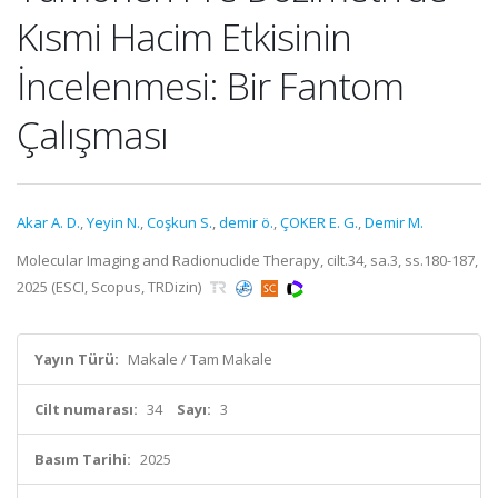
Kısmi Hacim Etkisinin
İncelenmesi: Bir Fantom
Çalışması
Akar A. D.
,
Yeyin N.
,
Coşkun S.
,
demir ö.
,
ÇOKER E. G.
,
Demir M.
Molecular Imaging and Radionuclide Therapy, cilt.34, sa.3, ss.180-187,
2025 (ESCI, Scopus, TRDizin)
Yayın Türü:
Makale / Tam Makale
Cilt numarası:
34
Sayı:
3
Basım Tarihi:
2025