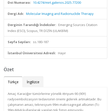
Doi Numarası:
10.4274/mirt.galenos.2025.77200
Dergi Adı:
Molecular Imaging and Radionuclide Therapy
Derginin Tarandığı İndeksler:
Emerging Sources Citation
Index (ESCI), Scopus, TR DİZİN (ULAKBİM)
Sayfa Sayıları:
ss.180-187
İstanbul Üniversitesi Adresli:
Hayır
Özet
Türkçe
İngilizce
Amaç: Karaciğer tümörlerine yönelik ittriyum-90 (90Y)
radyoembolizasyon tedavisinin önemi giderek artmaktadır. Bu
çalışmanın amacı, teknesyum-99m-makroagregat albümin (Tc-
99m-MAA) kullanılarak yapılan tek foton emisyonlu