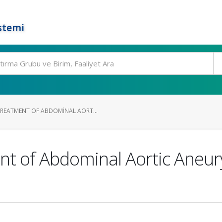
stemi
REATMENT OF ABDOMINAL AORT...
t of Abdominal Aortic Aneury