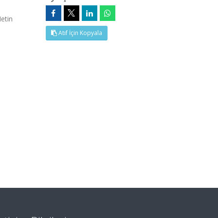
Metin
Atıf İçin Kopyala