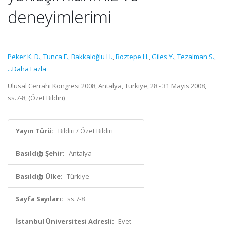
deneyimlerimi
Peker K. D.
,
Tunca F.
,
Bakkaloğlu H.
,
Boztepe H.
,
Giles Y.
,
Tezalman S.
,
...Daha Fazla
Ulusal Cerrahi Kongresi 2008, Antalya, Türkiye, 28 - 31 Mayıs 2008,
ss.7-8, (Özet Bildiri)
Yayın Türü:
Bildiri / Özet Bildiri
Basıldığı Şehir:
Antalya
Basıldığı Ülke:
Türkiye
Sayfa Sayıları:
ss.7-8
İstanbul Üniversitesi Adresli:
Evet