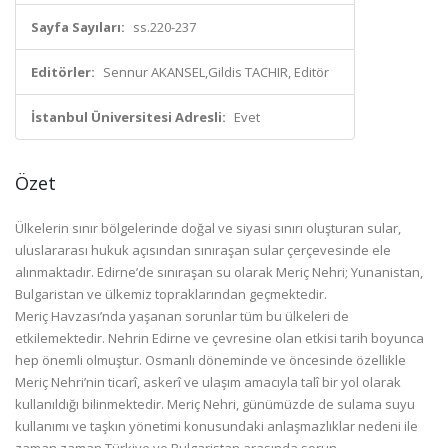
Sayfa Sayıları:
ss.220-237
Editörler:
Sennur AKANSEL,Gildis TACHIR, Editör
İstanbul Üniversitesi Adresli:
Evet
Özet
Ülkelerin sınır bölgelerinde doğal ve siyasi sınırı oluşturan sular,
uluslararası hukuk
açısından sınıraşan sular çerçevesinde ele
alınmaktadır. Edirne’de sınıraşan su olarak
Meriç Nehri; Yunanistan,
Bulgaristan ve ülkemiz topraklarından geçmektedir.
Meriç
Havzası’nda yaşanan sorunlar tüm bu ülkeleri de
etkilemektedir. Nehrin Edirne ve çevresine
olan etkisi tarih boyunca
hep önemli olmuştur. Osmanlı döneminde ve öncesinde özellikle
Meriç Nehri’nin ticarî, askerî ve ulaşım amacıyla talî bir yol olarak
kullanıldığı bilinmektedir.
Meriç Nehri, günümüzde de sulama suyu
kullanımı ve taşkın yönetimi konusundaki
anlaşmazlıklar nedeni ile