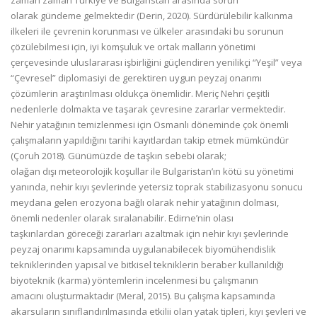
zaman zaman Türkiye ve Bulgaristan arasında sorun
olarak
gündeme gelmektedir (Derin, 2020). Sürdürülebilir kalkınma
ilkeleri ile çevrenin korunması
ve ülkeler arasındaki bu sorunun
çözülebilmesi için, iyi komşuluk ve ortak malların yönetimi
çerçevesinde uluslararası işbirliğini güçlendiren yenilikçi “Yeşil” veya
“Çevresel” diplomasiyi
de gerektiren uygun peyzaj onarımı
çözümlerin araştırılması oldukça önemlidir.
Meriç Nehri çeşitli
nedenlerle dolmakta ve taşarak çevresine zararlar vermektedir.
Nehir
yatağının temizlenmesi için Osmanlı döneminde çok önemli
çalışmaların yapıldığını tarihi
kayıtlardan takip etmek mümkündür
(Çoruh 2018). Günümüzde de taşkın sebebi olarak;
olağan dışı meteorolojik koşullar ile Bulgaristan’ın kötü su yönetimi
yanında, nehir kıyı
şevlerinde yetersiz toprak stabilizasyonu sonucu
meydana gelen erozyona bağlı olarak
nehir yatağının dolması,
önemli nedenler olarak sıralanabilir. Edirne’nin olası
taşkınlardan
göreceği zararları azaltmak için nehir kıyı şevlerinde
peyzaj onarımı kapsamında
uygulanabilecek biyomühendislik
tekniklerinden yapısal ve bitkisel tekniklerin beraber
kullanıldığı
biyoteknik (karma) yöntemlerin incelenmesi bu çalışmanın
amacını
oluşturmaktadır (Meral, 2015).
Bu çalışma kapsamında
akarsuların sınıflandırılmasında etkilii olan yatak tipleri, kıyı şevleri
ve