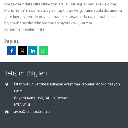
kıyı şevlerindeki bitki dikim zonları ile ilgili bilgiler verilerek, Edirne
Meriç Nehri’nin tarihi
süreçteki taşkınları ve günümüzdeki durumuna
göre kıyı şevlerinde peyzaj onarımı
kapsamında uygulanabilecek
biyomühendislik tekniklerinden biyoteknik (karma)
yöntemler
incelenmiştir.
Paylaş
İletişim Bilgileri
İstanbul Üniversitesi Bilimsel Araştırma Projeleri Koordinasyon
Birimi
Beyazıt Kampüsü, 34119, Beyazıt
İSTANBUL
aves@istanbul.edu.tr