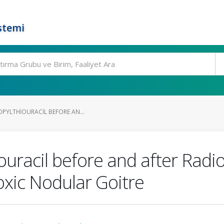
stemi
OPYLTHIOURACIL BEFORE AN...
iouracil before and after Radi
oxic Nodular Goitre