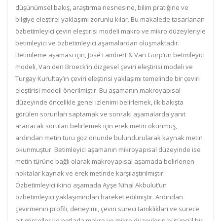
düşünümsel bakış, araştırma nesnesine, bilim pratiğine ve
bilgiye eleştirel yaklaşımı zorunlu kılar. Bu makalede tasarlanan
özbetimleyici çeviri eleştirisi modeli makro ve mikro düzeyleriyle
betimleyici ve özbetimleyici aşamalardan oluşmaktadır.
Betimleme aşaması için, José Lambert & Van Gorp’un betimleyici
modeli, Van den Broeck’in dizgesel çeviri eleştirisi modeli ve
Turgay Kurultay’ın çeviri eleştirisi yaklaşımı temelinde bir çeviri
eleştirisi modeli önerilmiştir. Bu aşamanın makroyapısal
düzeyinde öncelikle genel izlenimi belirlemek, ilk bakışta
görülen sorunları saptamak ve sonraki aşamalarda yanıt
aranacak soruları belirlemek için erek metin okunmuş,
ardından metin türü göz önünde bulundurularak kaynak metin
okunmuştur. Betimleyici aşamanın mikroyapısal düzeyinde ise
metin türüne bağlı olarak makroyapısal aşamada belirlenen
noktalar kaynak ve erek metinde karşılaştırılmıştır.
Özbetimleyici ikinci aşamada Ayşe Nihal Akbulut’un
özbetimleyici yaklaşımından hareket edilmiştir. Ardından
çevirmenin profili, deneyimi, çeviri süreci tanıklıkları ve sürece
ait görseller ve notlarla makro ve mikro düzeylerin bütüncül bir