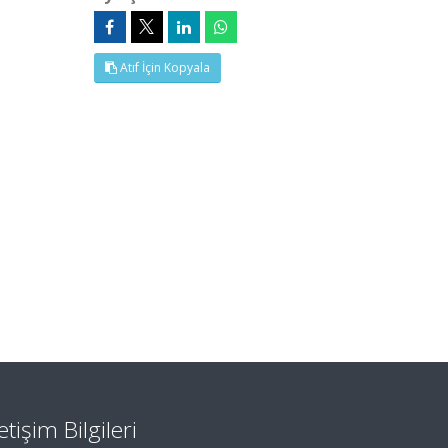
Atıf İçin Kopyala
letişim Bilgileri