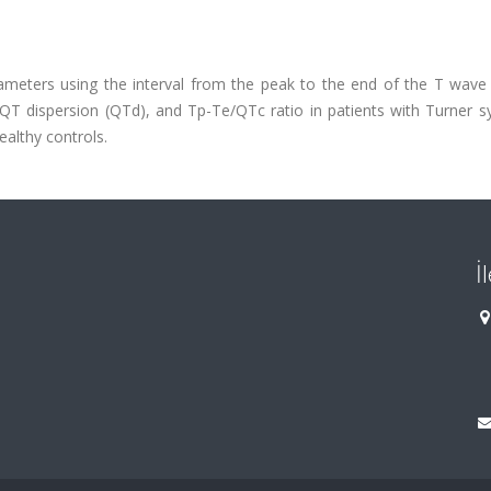
arameters using the interval from the peak to the end of the T wave
 QT dispersion (QTd), and Tp-Te/QTc ratio in patients with Turner 
althy controls.
İ