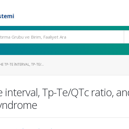
stemi
 TP-TE INTERVAL, TP-TE/...
 interval, Tp-Te/QTc ratio, a
syndrome