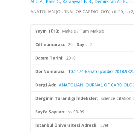
Atici A.
,
Panc C.
,
Karaayvaz E. B.
,
Demirkiran A.
,
KUTL
ANATOLIAN JOURNAL OF CARDIOLOGY, cilt.20, sa.2, 
Yayın Türü:
Makale / Tam Makale
Cilt numarası:
20
Sayı:
2
Basım Tarihi:
2018
Doi Numarası:
10.14744/anatoljcardiol.2018.982
Dergi Adı:
ANATOLIAN JOURNAL OF CARDIOLO
Derginin Tarandığı İndeksler:
Science Citatio
Sayfa Sayıları:
ss.93-99
İstanbul Üniversitesi Adresli:
Evet