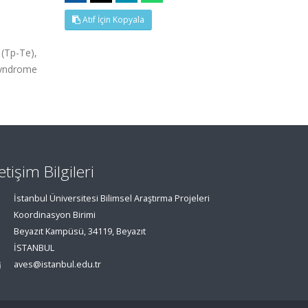
Atıf İçin Kopyala
 (Tp-Te),
syndrome
letişim Bilgileri
İstanbul Üniversitesi Bilimsel Araştırma Projeleri
Koordinasyon Birimi
Beyazıt Kampüsü, 34119, Beyazıt
İSTANBUL
aves@istanbul.edu.tr