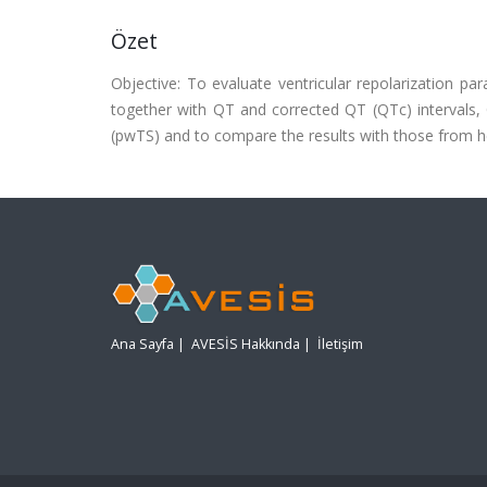
Özet
Objective: To evaluate ventricular repolarization p
together with QT and corrected QT (QTc) intervals,
(pwTS) and to compare the results with those from he
Ana Sayfa
|
AVESİS Hakkında
|
İletişim