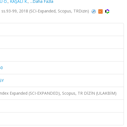
U O.
,
KAŞALİ K.
,
...Daha Fazla
ss.93-99, 2018 (SCI-Expanded, Scopus, TRDizin)
50
GY
n Index Expanded (SCI-EXPANDED), Scopus, TR DİZİN (ULAKBİM)