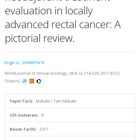
evaluation in locally
advanced rectal cancer: A
pictorial review.
Engin G.
,
SHARIFOV R.
World journal of clinical oncology, cilt.8, ss.214-229, 2017 (ESCI,
Scopus)
Yayın Türü:
Makale / Tam Makale
Cilt numarası:
8
Basım Tarihi:
2017