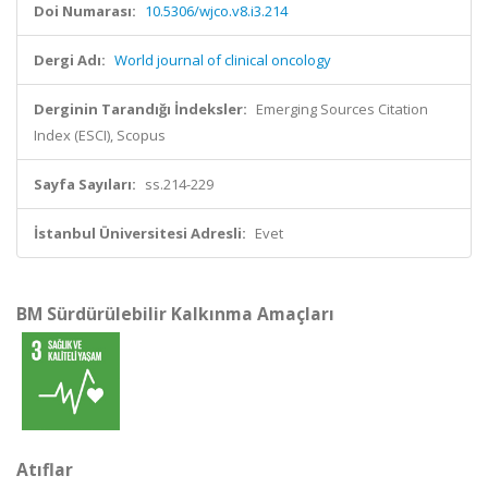
Doi Numarası:
10.5306/wjco.v8.i3.214
Dergi Adı:
World journal of clinical oncology
Derginin Tarandığı İndeksler:
Emerging Sources Citation
Index (ESCI), Scopus
Sayfa Sayıları:
ss.214-229
İstanbul Üniversitesi Adresli:
Evet
BM Sürdürülebilir Kalkınma Amaçları
Atıflar