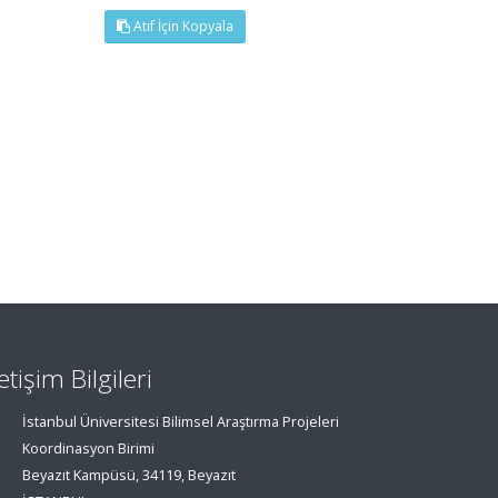
Atıf İçin Kopyala
letişim Bilgileri
İstanbul Üniversitesi Bilimsel Araştırma Projeleri
Koordinasyon Birimi
Beyazıt Kampüsü, 34119, Beyazıt