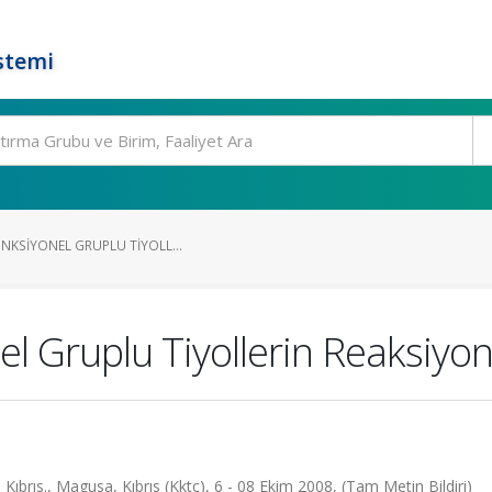
stemi
ONKSIYONEL GRUPLU TIYOLL...
el Gruplu Tiyollerin Reaksiyonl
ıbrıs., Magusa, Kıbrıs (Kktc), 6 - 08 Ekim 2008, (Tam Metin Bildiri)