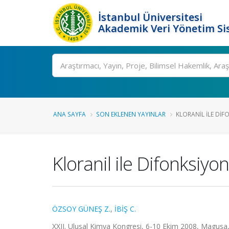
İstanbul Üniversitesi
Akademik Veri Yönetim Si
Ara
ANA SAYFA
SON EKLENEN YAYINLAR
KLORANIL ILE DIF
Kloranil ile Difonksiyon
ÖZSOY GÜNEŞ Z.
,
İBİŞ C.
XXII. Ulusal Kimya Kongresi, 6-10 Ekim 2008, Magusa, K