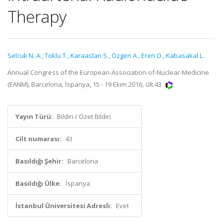
Therapy
Selcuk N. A.
,
Toklu T.
,
Karaaslan S.
,
Ozgen A.
,
Eren O.
,
Kabasakal L.
Annual Congress of the European-Association-of-Nuclear-Medicine
(EANM), Barcelona, İspanya, 15 - 19 Ekim 2016, cilt.43
Yayın Türü:
Bildiri / Özet Bildiri
Cilt numarası:
43
Basıldığı Şehir:
Barcelona
Basıldığı Ülke:
İspanya
İstanbul Üniversitesi Adresli:
Evet