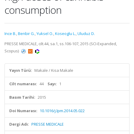
consumption
Ince B.
,
Benbir G.
,
Yuksel O.
,
Koseoglu L.
,
Uluduz D.
PRESSE MEDICALE, cilt.44, sa.1, ss.106-107, 2015 (SCI-Expanded,
Scopus)
Yayın Türü:
Makale / Kısa Makale
Cilt numarası:
44
Sayı:
1
Basım Tarihi:
2015
Doi Numarası:
10.1016/j.lpm.2014.05.022
Dergi Adı:
PRESSE MEDICALE