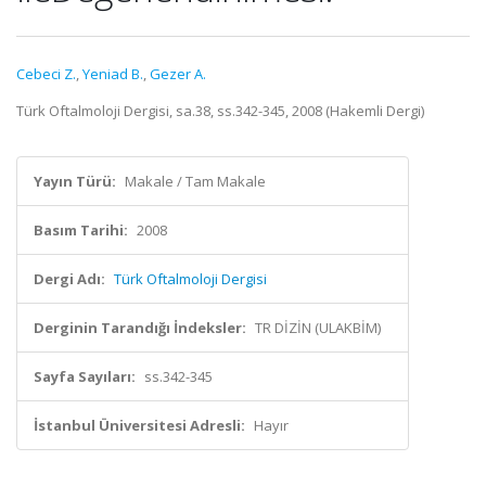
Cebeci Z.
,
Yeniad B.
,
Gezer A.
Türk Oftalmoloji Dergisi, sa.38, ss.342-345, 2008 (Hakemli Dergi)
Yayın Türü:
Makale / Tam Makale
Basım Tarihi:
2008
Dergi Adı:
Türk Oftalmoloji Dergisi
Derginin Tarandığı İndeksler:
TR DİZİN (ULAKBİM)
Sayfa Sayıları:
ss.342-345
İstanbul Üniversitesi Adresli:
Hayır