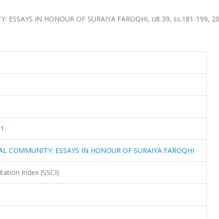
SSAYS IN HONOUR OF SURAIYA FAROQHI, cilt.39, ss.181-199, 2
51
AL COMMUNITY: ESSAYS IN HONOUR OF SURAIYA FAROQHI
itation Index (SSCI)