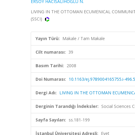
ERSOY HACISALİHOĞLU N.
LIVING IN THE OTTOMAN ECUMENICAL COMMUNITY: E
(SSCI)
Yayın Türü:
Makale / Tam Makale
Cilt numarası:
39
Basım Tarihi:
2008
Doi Numarası:
10.1163/ej.9789004165755.i-496.
Dergi Adı:
LIVING IN THE OTTOMAN ECUMENIC
Derginin Tarandığı İndeksler:
Social Sciences C
Sayfa Sayıları:
ss.181-199
İstanbul Üniversitesi Adresli:
Evet