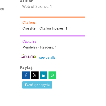
Atıflar
Web of Science: 1
008
Citations
CrossRef - Citation Indexes:
1
Captures
Mendeley - Readers:
1
-
see details
Paylaş
Atıf İçin Kopyala