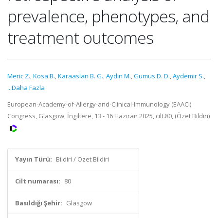
prevalence, phenotypes, and
treatment outcomes
Meric Z.
,
Kosa B.
,
Karaaslan B. G.
,
Aydin M.
,
Gumus D. D.
,
Aydemir S.
,
...Daha Fazla
European-Academy-of-Allergy-and-Clinical-Immunology (EAACI)
Congress, Glasgow, İngiltere, 13 - 16 Haziran 2025, cilt.80, (Özet Bildiri)
Yayın Türü:
Bildiri / Özet Bildiri
Cilt numarası:
80
Basıldığı Şehir:
Glasgow