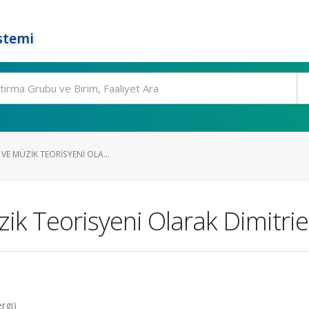
stemi
VE MÜZIK TEORISYENI OLA...
zik Teorisyeni Olarak Dimitri
rgi)