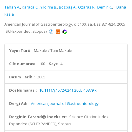
Tahan V.
,
Karaca C.
,
Yildirim B.
,
Bozbaş A.
,
Ozaras R.
,
Demir K.
,
...Daha
Fazla
American Journal of Gastroenterology, cilt.100, sa.4, ss.821-824, 2005
(SCI-Expanded, Scopus)
Yayın Türü:
Makale / Tam Makale
Cilt numarası:
100
Sayı:
4
Basım Tarihi:
2005
Doi Numarası:
10.1111/j.1572-0241.2005.40879.x
Dergi Adı:
American Journal of Gastroenterology
Derginin Tarandığı İndeksler:
Science Citation Index
Expanded (SCI-EXPANDED), Scopus