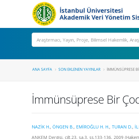
İstanbul Üniversitesi
Akademik Veri Yönetim Si
Ara
ANA SAYFA
SON EKLENEN YAYINLAR
İMMÜNSÜPRESE BI
İmmünsüprese Bir Çocu
NAZİK H.
,
ÖNGEN B.
,
EMİROĞLU H. H.
,
TURAN D.
,
İ
ANKEM Dergisi, cilt.23, sa.3, ss.133-136, 2009 (Hakem