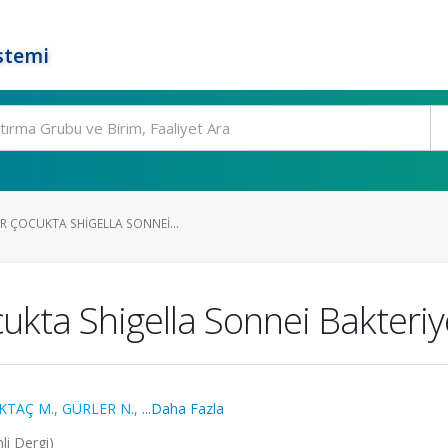
stemi
R ÇOCUKTA SHIGELLA SONNEI...
kta Shigella Sonnei Bakteriy
LKTAÇ M.
,
GÜRLER N.
,
...Daha Fazla
li Dergi)