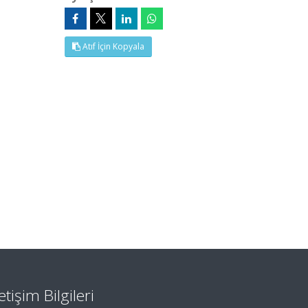
Atıf İçin Kopyala
letişim Bilgileri