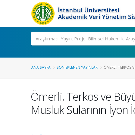
İstanbul Üniversitesi
Akademik Veri Yönetim Si
Ara
ANA SAYFA
SON EKLENEN YAYINLAR
ÖMERLI, TERKOS V
Ömerli, Terkos ve Büy
Musluk Sularının İyon İ