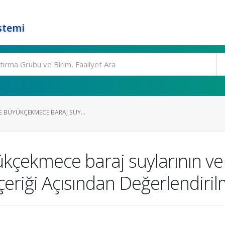
stemi
E BÜYÜKÇEKMECE BARAJ SUY...
ükçekmece baraj suylarının v
çeriği Açısından Değerlendiril