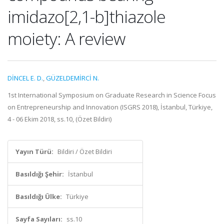
imidazo[2,1-b]thiazole
moiety: A review
DİNCEL E. D.
,
GÜZELDEMİRCİ N.
1st International Symposium on Graduate Research in Science Focus
on Entrepreneurship and Innovation (ISGRS 2018), İstanbul, Türkiye,
4 - 06 Ekim 2018, ss.10, (Özet Bildiri)
Yayın Türü:
Bildiri / Özet Bildiri
Basıldığı Şehir:
İstanbul
Basıldığı Ülke:
Türkiye
Sayfa Sayıları:
ss.10