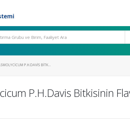
stemi
MOLYCICUM P.H.DAVIS BITK...
cum P.H.Davis Bitkisinin Flav