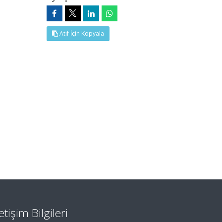
Atıf İçin Kopyala
letişim Bilgileri