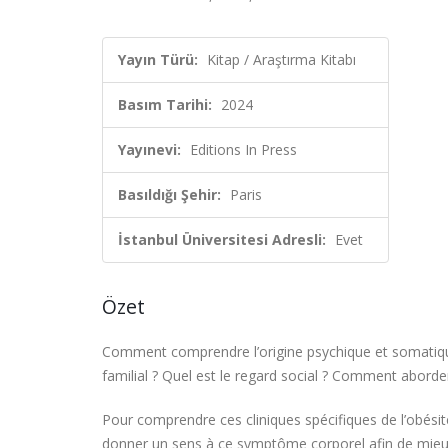
Yayın Türü:
Kitap / Araştırma Kitabı
Basım Tarihi:
2024
Yayınevi:
Editions In Press
Basıldığı Şehir:
Paris
İstanbul Üniversitesi Adresli:
Evet
Özet
Comment comprendre l’origine psychique et somatiqu
familial ? Quel est le regard social ? Comment aborder
Pour comprendre ces cliniques spécifiques de l’obésité,
donner un sens à ce symptôme corporel afin de mieu