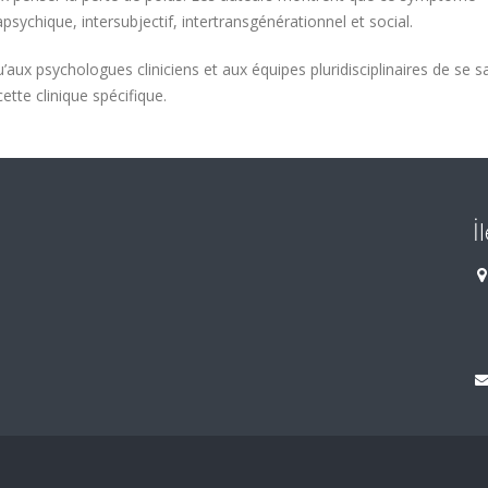
psychique, intersubjectif, intertransgénérationnel et social.
aux psychologues cliniciens et aux équipes pluridisciplinaires de se sa
tte clinique spécifique.
İ