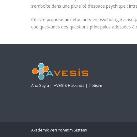
s’emboîte dans une pluralité d’espace psychique : intra
Ce livre propose aux étudiants en psychologie ainsi qu’
quelques-unes des questions principales adossées à ce
Ana Sayfa
|
AVESİS Hakkında
|
İletişim
Akademik Veri Yönetim Sistemi