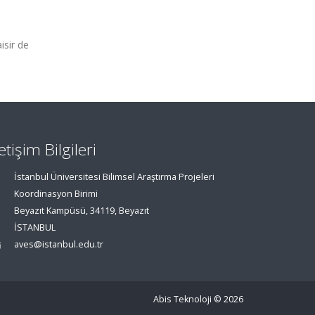
isir de
letişim Bilgileri
İstanbul Üniversitesi Bilimsel Araştırma Projeleri
Koordinasyon Birimi
Beyazıt Kampüsü, 34119, Beyazıt
İSTANBUL
aves@istanbul.edu.tr
Abis Teknoloji
© 2026