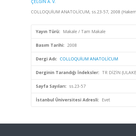
ÇELGİN A. V.
COLLOQUİUM ANATOLİCUM, ss.23-57, 2008 (Hakemli
Yayın Türü:
Makale / Tam Makale
Basım Tarihi:
2008
Dergi Adı:
COLLOQUİUM ANATOLİCUM
Derginin Tarandığı İndeksler:
TR DİZİN (ULAK
Sayfa Sayıları:
ss.23-57
İstanbul Üniversitesi Adresli:
Evet