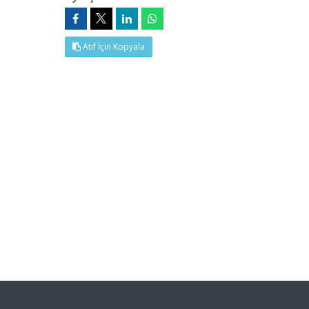
Atıf İçin Kopyala