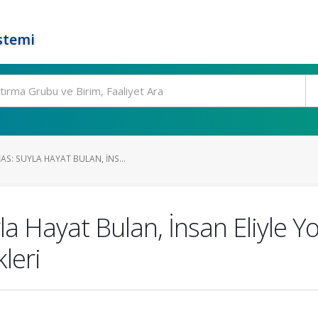
stemi
S: SUYLA HAYAT BULAN, İNS...
a Hayat Bulan, İnsan Eliyle Yo
leri