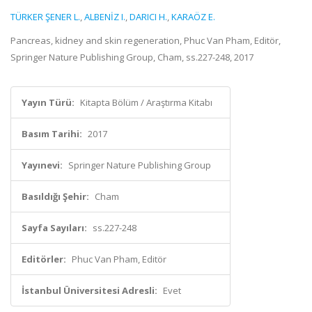
TÜRKER ŞENER L.
,
ALBENİZ I.
,
DARICI H.
,
KARAÖZ E.
Pancreas, kidney and skin regeneration, Phuc Van Pham, Editör,
Springer Nature Publishing Group, Cham, ss.227-248, 2017
Yayın Türü:
Kitapta Bölüm / Araştırma Kitabı
Basım Tarihi:
2017
Yayınevi:
Springer Nature Publishing Group
Basıldığı Şehir:
Cham
Sayfa Sayıları:
ss.227-248
Editörler:
Phuc Van Pham, Editör
İstanbul Üniversitesi Adresli:
Evet