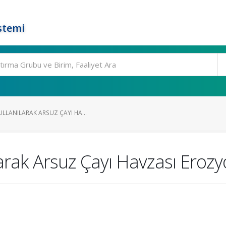
stemi
LLANILARAK ARSUZ ÇAYI HA...
rak Arsuz Çayı Havzası Erozyo