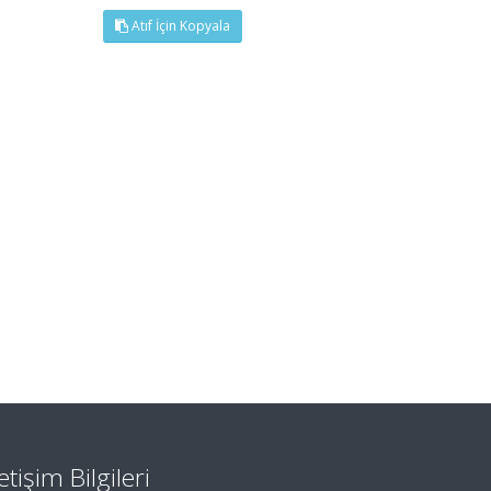
Atıf İçin Kopyala
letişim Bilgileri