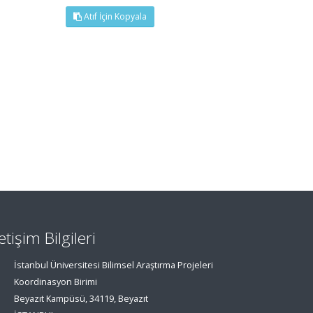
Atıf İçin Kopyala
letişim Bilgileri
İstanbul Üniversitesi Bilimsel Araştırma Projeleri
Koordinasyon Birimi
Beyazıt Kampüsü, 34119, Beyazıt