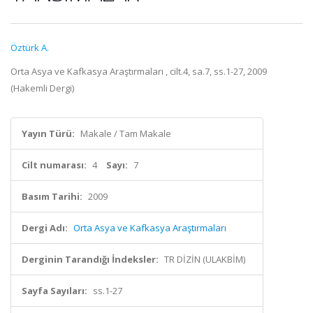
Öztürk A.
Orta Asya ve Kafkasya Araştırmaları , cilt.4, sa.7, ss.1-27, 2009
(Hakemli Dergi)
Yayın Türü:
Makale / Tam Makale
Cilt numarası:
4
Sayı:
7
Basım Tarihi:
2009
Dergi Adı:
Orta Asya ve Kafkasya Araştırmaları
Derginin Tarandığı İndeksler:
TR DİZİN (ULAKBİM)
Sayfa Sayıları:
ss.1-27