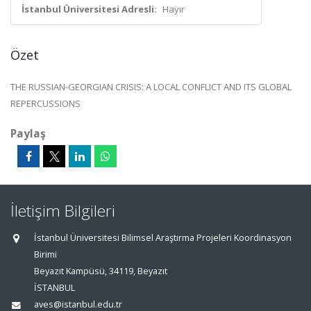
İstanbul Üniversitesi Adresli:
Hayır
Özet
THE RUSSIAN-GEORGIAN CRISIS: A LOCAL CONFLICT AND ITS GLOBAL
REPERCUSSIONS
Paylaş
İletişim Bilgileri
İstanbul Üniversitesi Bilimsel Araştırma Projeleri Koordinasyon
Birimi
Beyazıt Kampüsü, 34119, Beyazıt
İSTANBUL
aves@istanbul.edu.tr