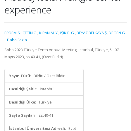
experience
ERDEM S.
,
ÇETİN O.
,
KIRAN M. Y.
,
IŞIK E. G.
,
BEYAZ BELKAYA Ş.
,
YEGEN G.
,
...Daha Fazla
Soho 2023 Türkiye Tenth Annual Meeting, İstanbul, Türkiye, 5 - 07
Mayıs 2023, ss.40-41, (Özet Bildiri)
Yayın Türü:
Bildiri / Özet Bildiri
Basıldığı Şehir:
İstanbul
Basıldığı Ülke:
Türkiye
Sayfa Sayıları:
ss.40-41
İstanbul Üniversitesi Adresli:
Evet