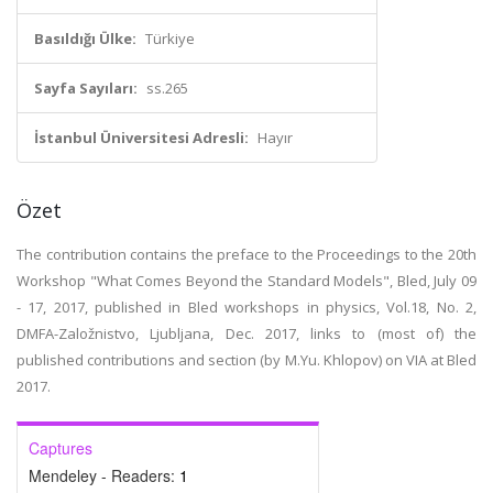
Basıldığı Ülke:
Türkiye
Sayfa Sayıları:
ss.265
İstanbul Üniversitesi Adresli:
Hayır
Özet
The contribution contains the preface to the Proceedings to the 20th
Workshop "What Comes Beyond the Standard Models", Bled, July 09
- 17, 2017, published in Bled workshops in physics, Vol.18, No. 2,
DMFA-Založnistvo, Ljubljana, Dec. 2017, links to (most of) the
published contributions and section (by M.Yu. Khlopov) on VIA at Bled
2017.
Captures
Mendeley - Readers:
1