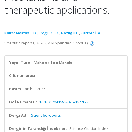
therapeutic applications.
Kalındemirtaş F. D.
,
Eroğlu G. Ö.
,
Nazlıgül E.
,
Kariper İ. A.
Scientific reports, 2026 (SCI-Expanded, Scopus)
Yayın Türü:
Makale / Tam Makale
Cilt numarası:
Basım Tarihi:
2026
Doi Numarası:
10.1038/s41598-026-46220-7
Dergi Adı:
Scientific reports
Derginin Tarandığı İndeksler:
Science Citation Index