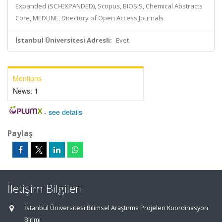
Expanded (SCI-EXPANDED), Scopus, BIOSIS, Chemical Abstracts
Core, MEDLINE, Directory of Open Access Journals
İstanbul Üniversitesi Adresli:
Evet
Mentions
News:
1
-
see details
Paylaş
İletişim Bilgileri
İstanbul Üniversitesi Bilimsel Araştırma Projeleri Koordinasyon
Birimi