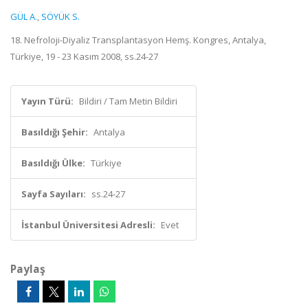
GÜL A.
,
SÖYÜK S.
18. Nefroloji-Diyaliz Transplantasyon Hemş. Kongres, Antalya,
Türkiye, 19 - 23 Kasım 2008, ss.24-27
Yayın Türü:
Bildiri / Tam Metin Bildiri
Basıldığı Şehir:
Antalya
Basıldığı Ülke:
Türkiye
Sayfa Sayıları:
ss.24-27
İstanbul Üniversitesi Adresli:
Evet
Paylaş