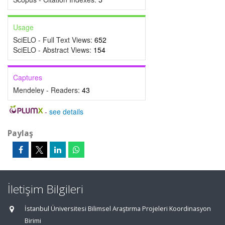
Usage
SciELO - Full Text Views:
652
SciELO - Abstract Views:
154
Captures
Mendeley - Readers:
43
-
see details
Paylaş
İletişim Bilgileri
İstanbul Üniversitesi Bilimsel Araştırma Projeleri Koordinasyon
Birimi