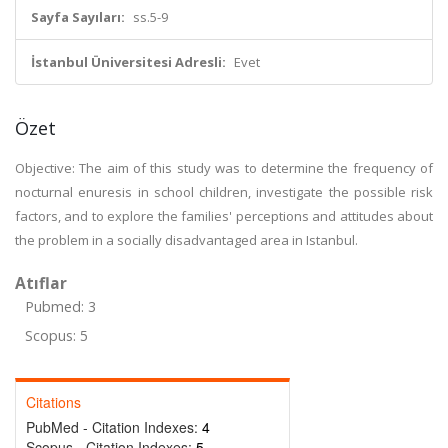
Sayfa Sayıları:
ss.5-9
İstanbul Üniversitesi Adresli:
Evet
Özet
Objective: The aim of this study was to determine the frequency of
nocturnal enuresis in school children, investigate the possible risk
factors, and to explore the families' perceptions and attitudes about
the problem in a socially disadvantaged area in Istanbul.
Atıflar
Pubmed: 3
Scopus: 5
Citations
PubMed - Citation Indexes:
4
Scopus - Citation Indexes:
5