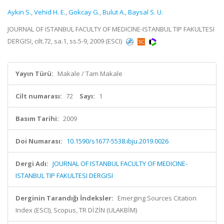
Aykin S.
,
Vehid H. E.
,
Gokcay G.
,
Bulut A.
,
Baysal S. U.
JOURNAL OF ISTANBUL FACULTY OF MEDICINE-ISTANBUL TIP FAKULTESI
DERGISI, cilt.72, sa.1, ss.5-9, 2009 (ESCI)
Yayın Türü:
Makale / Tam Makale
Cilt numarası:
72
Sayı:
1
Basım Tarihi:
2009
Doi Numarası:
10.1590/s1677-5538.ibju.2019.0026
Dergi Adı:
JOURNAL OF ISTANBUL FACULTY OF MEDICINE-
ISTANBUL TIP FAKULTESI DERGISI
Derginin Tarandığı İndeksler:
Emerging Sources Citation
Index (ESCI), Scopus, TR DİZİN (ULAKBİM)